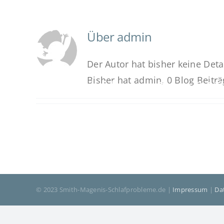
Zum
Inhalt
Über
admin
springen
Der Autor hat bisher keine Det
Bisher hat admin, 0 Blog Beitr
Ursachen & Risikofaktoren
Diagnostik & T
Sirius e.V.
© 2023 Smith-Magenis-Schlafprobleme.de |
Impressum
|
Da